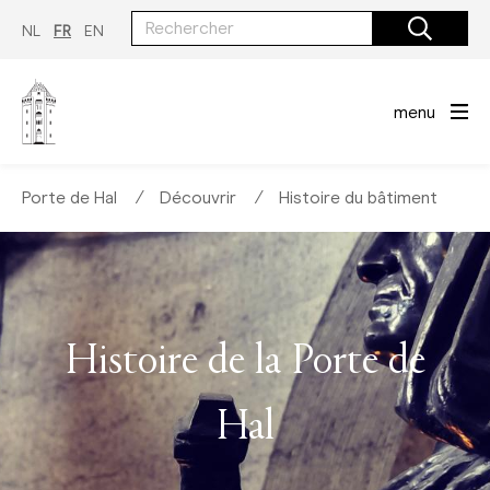
Aller
au
NL
FR
EN
contenu
principal
menu
Porte de Hal
∕
Découvrir
∕
Histoire du bâtiment
Histoire de la Porte de
Hal