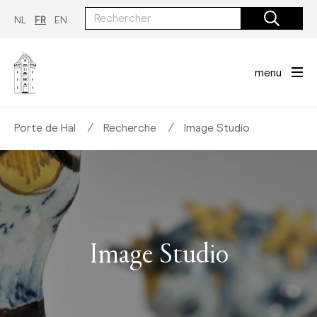
Aller
au
NL
FR
EN
contenu
principal
menu
Porte de Hal
∕
Recherche
∕
Image Studio
Image Studio