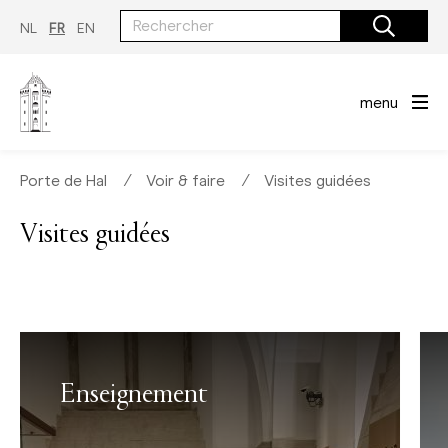
Aller
au
NL
FR
EN
contenu
principal
menu
Porte de Hal
∕
Voir & faire
∕
Visites guidées
Visites guidées
Enseignement