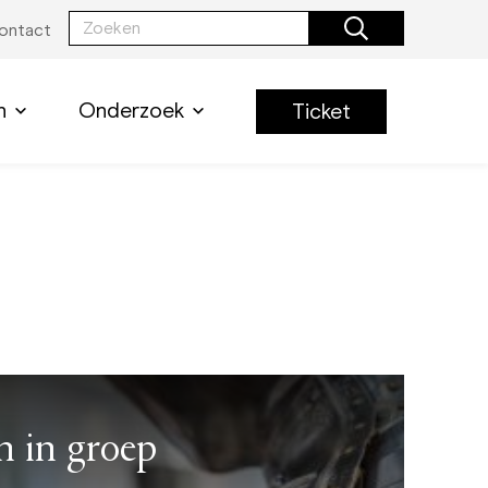
ontact
n
Onderzoek
Ticket
n in groep