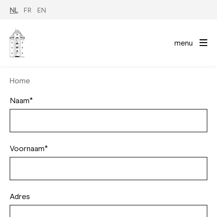
Overslaan
NL
FR
EN
en
naar
de
inhoud
menu
gaan
Home
Naam*
Voornaam*
Adres