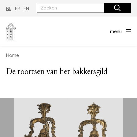
Overslaan
en
NL
FR
EN
naar
de
inhoud
gaan
menu
Home
De toortsen van het bakkersgild